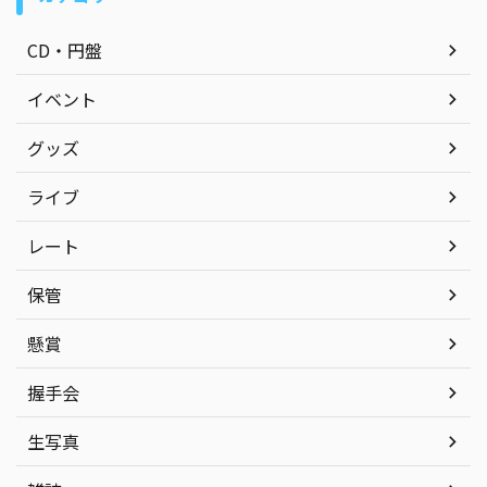
CD・円盤
イベント
グッズ
ライブ
レート
保管
懸賞
握手会
生写真