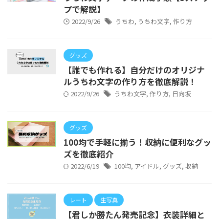
プで解説】
2022/9/26
うちわ
,
うちわ文字
,
作り方
グッズ
【誰でも作れる】自分だけのオリジナ
ルうちわ文字の作り方を徹底解説！
2022/9/26
うちわ文字
,
作り方
,
日向坂
グッズ
100均で手軽に揃う！収納に便利なグッ
ズを徹底紹介
2022/6/19
100均
,
アイドル
,
グッズ
,
収納
レート
生写真
【君しか勝たん発売記念】衣装詳細と