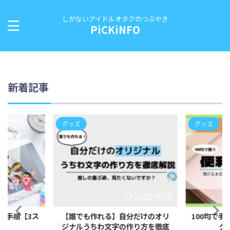
しがないアイドルオタクのつぶやき
PiCKiNFO
新着記事
グッズ
グッズ
2022/9/26
2022/9/26
成手順【3ス
【誰でも作れる】自分だけのオリ
100均で
説】
ジナルうちわ文字の作り方を徹底
グ