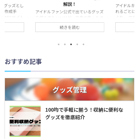
解説！
番グッズとし
アイドルが
らの作成手
れるごとに
アイドルファン公式で出ているグッズ
均やECサイト
よね。 でも
を使うのもいいけど、自身で作ったオ
た文字を貼り
う場所がな
リジナルグッズを使ってでも推しを応
続きを読む
記の2ステップ
いでしょうか
援してみたいわね。 こんな悩みを抱
の疑問が浮か
悩みを抱え
える人におすすめなのが、うちわ文字
した文字って
今回の記事で
です。 自作したうちわ文字があれば
タクその疑
られる収納
現地参戦は一段と楽しくなりますよ。
刀直入に言う
す。 今回の
実際に作成したうちわ文字 片手で
れば誰でも作
ススメ 目的
楽々持てるサイズのため、持ち運びに
おすすめ記事
刷となると プ
がかかってい
も最適です。 おそらくこの記事を読
か？ という
ズを突っ込ん
んでいるあなたも「自分だけのオリジ
が、コンビニ
ッズを綺麗
ナルグッズを作ってみたい！」と頭の
す。 ...
今回紹介す
片隅に考えているのではないでしょう
グッズ管理
金をあまりかけ
か？ 自作グッズは、材料と ...
100均で手軽に揃う！収納に便利な
グッズを徹底紹介